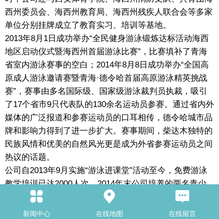
西州委员会、海西州教育局、海西州残疾人联合会等多家
单位分别挂牌成立了教育实习、培训等基地。
2013年8月1日成功举办“全民健身游泳锻炼达标活动海西
地区启动仪式暨海西州首届游泳比赛”，比赛填补了青海
省室内游泳赛事的空白；2014年8月8日成功举办“全国高
原成人游泳邀请赛暨青海·德令哈首届高原游泳精英挑战
赛”，赛事由多名国际级、国家级游泳裁判员执裁，吸引
了17个省市9只代表队的130余名运动员参赛。通过省内外
媒体的广泛报道和参赛运动员的口耳相传，德令哈城市品
牌和影响力得到了进一步扩大。赛事期间，柴达木独特的
民族风情和优美的自然风光更是成为外省参赛运动员之间
热议的话题。
公司自2013年9月实施“游泳进课堂”活动至今，免费游泳
教学培训已达2000人次。2014年末公司培养的两名青少
年运动员分别被安徽省游泳队及铜陵市游泳队录取，填补
了青海省竞技游泳训练“零输送”的空白。
新闻中心
在线地图
在线留言