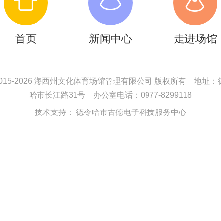
首页
新闻中心
走进场馆
2015-2026 海西州文化体育场馆管理有限公司 版权所有 地址：
哈市长江路31号 办公室电话：0977-8299118
技术支持：
德令哈市古德电子科技服务中心